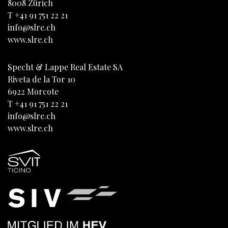
8008
Zürich
T
+41 91 751 22 21
info@slre.ch
www.slre.ch
Specht & Lappe Real Estate SA
Riveta de la Tor 10
6922
Morcote
T
+41 91 751 22 21
info@slre.ch
www.slre.ch