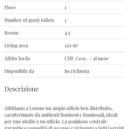
Floor
1
Number of guest toilets
1
Rooms
4.5
2
Living area
120 m
Affitto lordo
CHF 2'109.– / al mese
Disponibile da
Su richiesta
Descrizione
Affittiamo a Losone un ampio ufficio ben distribuito,
caratterizzato da ambienti luminosi e funzionali, ideali
per uno studio o un ufficio. La posizione centrale
garantisce comodità di accesso e vicinanza a tutti i servizi