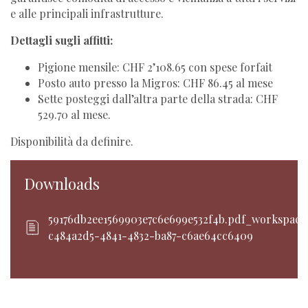
e alle principali infrastrutture.
Dettagli sugli affitti:
Pigione mensile: CHF 2’108.65 con spese forfait
Posto auto presso la Migros: CHF 86.45 al mese
Sette posteggi dall’altra parte della strada: CHF
529.70 al mese.
Disponibilità da definire.
Downloads
59176db2ee1569903e7c6e699e532f4b.pdf_workspace
c484a2d5-4841-4832-ba87-c6ae64cc6409