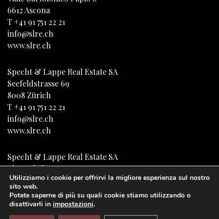
6612
Ascona
T
+41 91 751 22 21
info@slre.ch
www.slre.ch
Specht & Lappe Real Estate SA
Seefeldstrasse 69
8008
Zürich
T
+41 91 751 22 21
info@slre.ch
www.slre.ch
Specht & Lappe Real Estate SA
Riveta de la Tor 10
Utilizziamo i cookie per offrirvi la migliore esperienza sul nostro
6922
Morcote
sito web.
T
+41 91 751 22 21
Potete saperne di più su quali cookie stiamo utilizzando o
info@slre.ch
disattivarli in
impostazioni
.
www.slre.ch