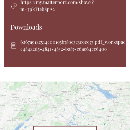
https://my.matterport.com/show/?
m=3pkTteb8pA2
Downloads
6267a91ac514c00195b78be3e3c9c973.pdf_workspaceI
c484a2d5-4841-4832-ba87-c6ae64cc6409