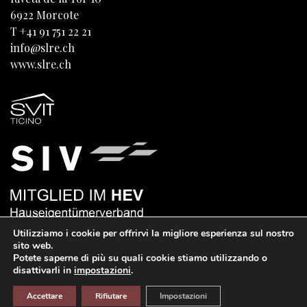
6922
Morcote
T
+41 91 751 22 21
info@slre.ch
www.slre.ch
Utilizziamo i cookie per offrirvi la migliore esperienza sul nostro
sito web.
Potete saperne di più su quali cookie stiamo utilizzando o
disattivarli in
impostazioni
.
Accettare
Rifiutare
Impostazioni
Impressum
Note legali